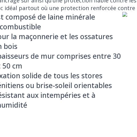
 ancrage sûr ainsi qu’une protection fiable contre l
c idéal partout où une protection renforcée contre l
st composé de laine minérale
ncombustible
our la maçonnerie et les ossatures
n bois
paisseurs de mur comprises entre 30
t 50 cm
xation solide de tous les stores
nitiens ou brise-soleil orientables
ésistant aux intempéries et à
'humidité