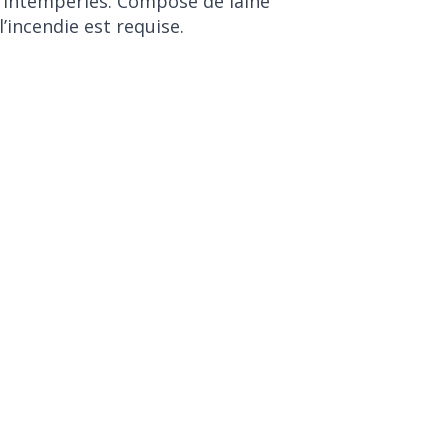
es intempéries. Composé de laine
’incendie est requise.