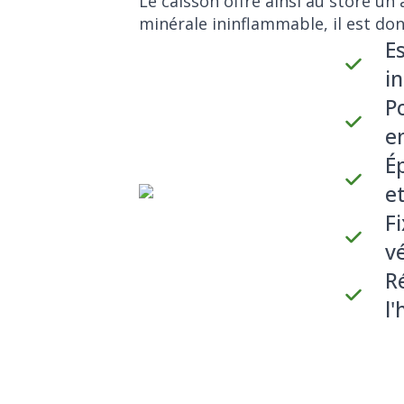
Le caisson offre ainsi au store un
minérale ininflammable, il est don
E
i
P
e
É
e
Fi
vé
R
l