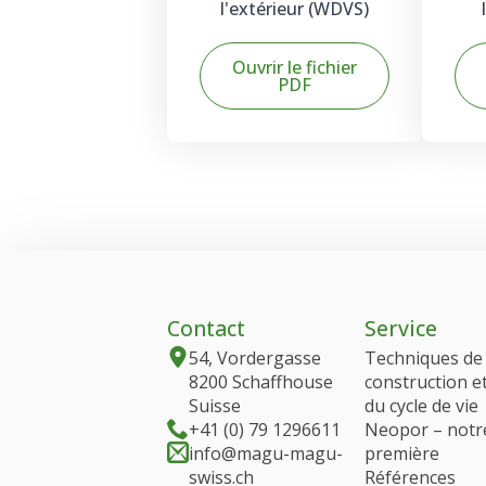
l'extérieur (WDVS)
Ouvrir le fichier
PDF
Contact
Service
54, Vordergasse
Techniques de
8200 Schaffhouse
construction e
Suisse
du cycle de vie
+41 (0) 79 1296611
Neopor – notr
info@magu-magu-
première
swiss.ch
Références