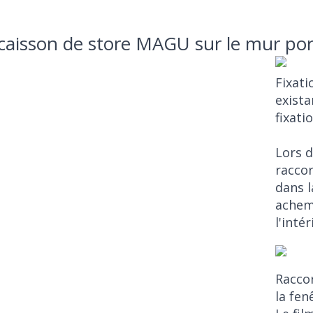
aisson de store MAGU sur le mur por
Fixati
exista
fixatio
Lors d
racco
dans l
achemi
l'inté
Raccor
la fen