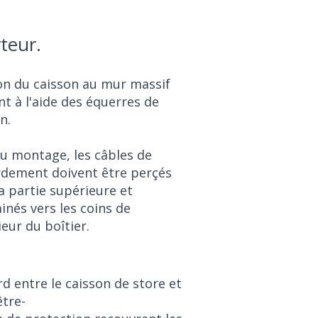
teur.
on du caisson au mur massif
nt à l'aide des équerres de
n.
u montage, les câbles de
rdement doivent être perçés
a partie supérieure et
nés vers les coins de
rieur du boîtier.
d entre le caisson de store et
être-