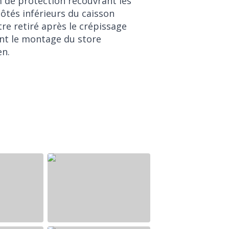
m de protection recouvrant les
ôtés inférieurs du caisson
tre retiré après le crépissage
nt le montage du store
en.