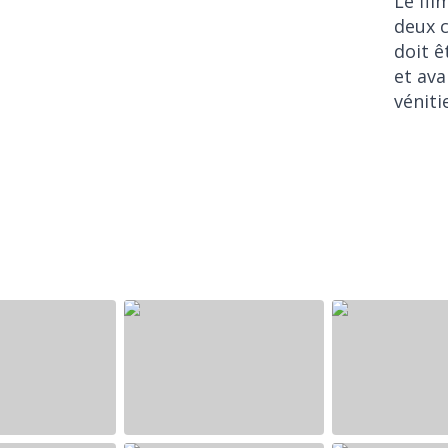
Le fil
deux c
doit ê
et ava
véniti