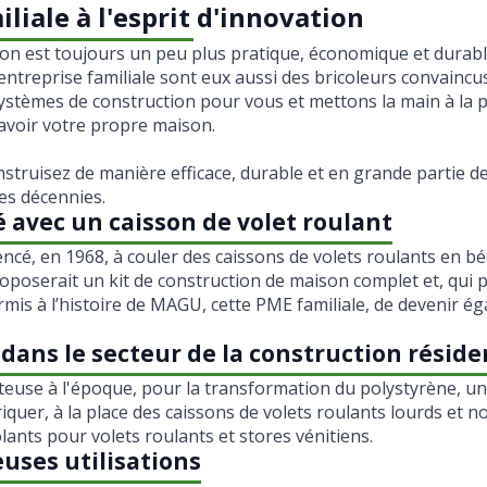
liale à l'esprit d'innovation
on est toujours un peu plus pratique, économique et durab
ntreprise familiale sont eux aussi des bricoleurs convainc
ystèmes de construction pour vous et mettons la main à la p
’avoir votre propre maison.
struisez de manière efficace, durable et en grande partie 
es décennies.
vec un caisson de volet roulant
é, en 1968, à couler des caissons de volets roulants en bét
oposerait un kit de construction de maison complet et, qui p
rmis à l’histoire de MAGU, cette PME familiale, de devenir ég
ans le secteur de la construction réside
teuse à l'époque, pour la transformation du polystyrène, un 
quer, à la place des caissons de volets roulants lourds et n
ants pour volets roulants et stores vénitiens.
uses utilisations