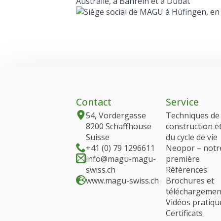
Australie, à Bahreïn et à Dubaï.
Contact
Service
54, Vordergasse
Techniques de
8200 Schaffhouse
construction e
Suisse
du cycle de vie
+41 (0) 79 1296611
Neopor – notr
info@magu-magu-
première
swiss.ch
Références
www.magu-swiss.ch
Brochures et
téléchargemen
Vidéos pratiqu
Certificats