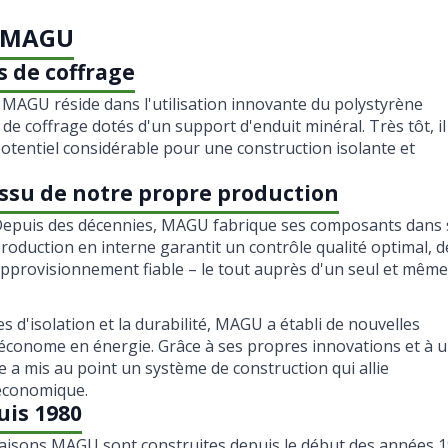
e MAGU
s de coffrage
 MAGU réside dans l'utilisation innovante du polystyrène
de coffrage dotés d'un support d'enduit minéral. Très tôt, il
potentiel considérable pour une construction isolante et
Issu de notre propre production
epuis des décennies, MAGU fabrique ses composants dans s
roduction en interne garantit un contrôle qualité optimal, de
pprovisionnement fiable – le tout auprès d'un seul et même
s d'isolation et la durabilité, MAGU a établi de nouvelles
 économe en énergie. Grâce à ses propres innovations et à 
 a mis au point un système de construction qui allie
 économique.
uis 1980
aisons MAGU sont construites depuis le début des années