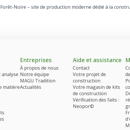
Entreprises
Aide et assistance
M
À propos de nous
Contact
C
t analyse
Notre équipe
Votre projet de
d
MAGU Tradition
construction
Po
e matière
Actualités
Votre magasin de kits
co
de construction
Dr
Vérification des faits :
ré
Neopor©
g
ts
Fr
es
d'
M