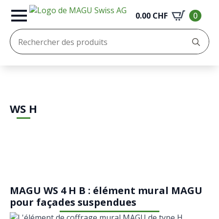
0.00
CHF
0
Re
:
WS H
MAGU WS 4 H B : élément mural MAGU
pour façades suspendues
L'élément de coffrage mural MAGU de type H