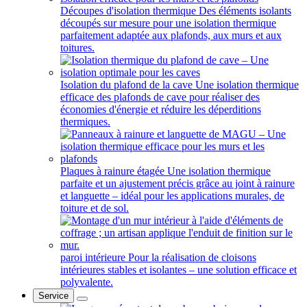
Découpes d'isolation thermique
Des éléments isolants
découpés sur mesure pour une isolation thermique
parfaitement adaptée aux plafonds, aux murs et aux
toitures.
Isolation du plafond de la cave
Une isolation thermique
efficace des plafonds de cave pour réaliser des
économies d'énergie et réduire les déperditions
thermiques.
Plaques à rainure étagée
Une isolation thermique
parfaite et un ajustement précis grâce au joint à rainure
et languette – idéal pour les applications murales, de
toiture et de sol.
paroi intérieure
Pour la réalisation de cloisons
intérieures stables et isolantes – une solution efficace et
polyvalente.
Service