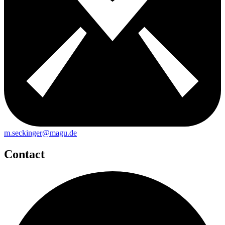
m.seckinger@magu.de
Contact