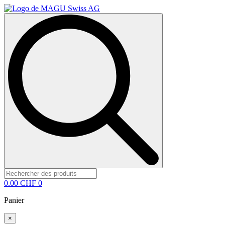
Rechercher
:
0.00
CHF
0
Panier
×