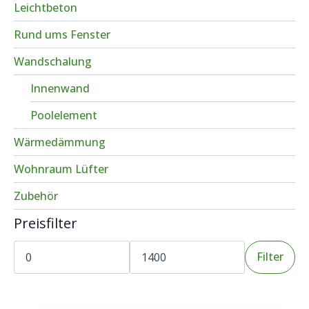
Leichtbeton
Rund ums Fenster
Wandschalung
Innenwand
Poolelement
Wärmedämmung
Wohnraum Lüfter
Zubehör
Preisfilter
Min.
Max.
Preis
Preis
Filter