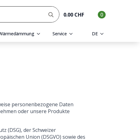
Search
0.00
CHF
0
for:
Wärmedämmung
Service
DE
gsweise personenbezogene Daten
fnehmen oder unsere Produkte
tz (DSG), der Schweizer
ropäischen Union (DSGVO) sowie des