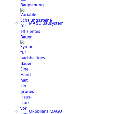
MAGU Bausystem
Ökobilanz MAGU