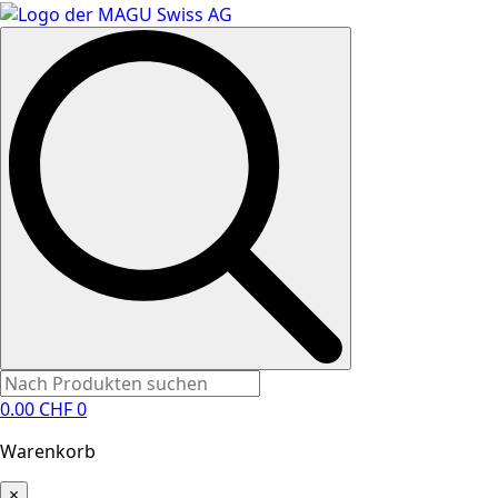
Search
for:
0.00
CHF
0
Warenkorb
×