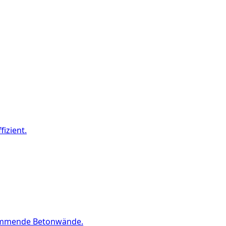
izient.
dämmende Betonwände.