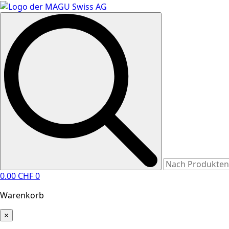
Search
for:
0.00
CHF
0
Warenkorb
×