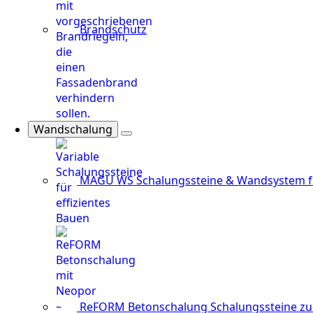
Brandschutz
Wandschalung
MAGU WS
Schalungssteine & Wandsystem f
ReFORM Betonschalung
Schalungssteine z