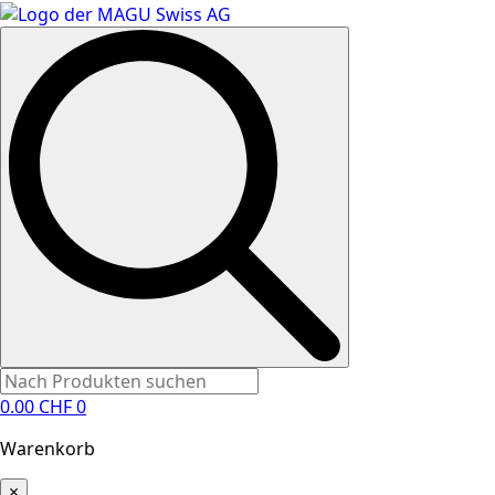
Search
for:
0.00
CHF
0
Warenkorb
×