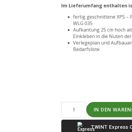
Im Lieferumfang enthalten is
fertig geschnittene XPS – 
WLG 035
Aufkantung 25 cm hoch al
Einkleben in die Nuten der
Verlegeplan und Aufbauanl
Bedarfsliste
Bodenplatten-
Wanne
IN DEN WARE
für
Pool
6
Express 
x