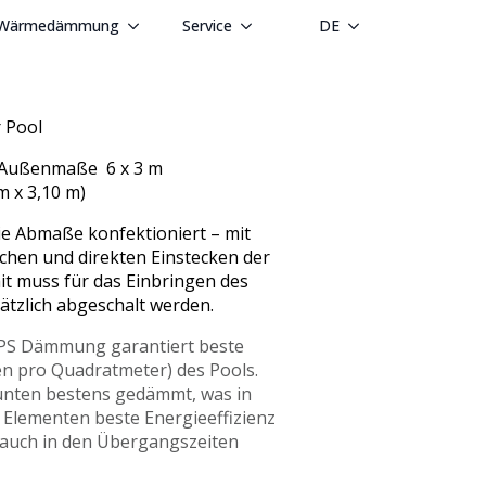
Wärmedämmung
Service
DE
 Pool
 – Außenmaße 6 x 3 m
m x 3,10 m)
ie Abmaße konfektioniert – mit
chen und direkten Einstecken der
it muss für das Einbringen des
ätzlich abgeschalt werden.
 XPS Dämmung garantiert beste
n pro Quadratmeter) des Pools.
unten bestens gedämmt, was in
Elementen beste Energieeffizienz
auch in den Übergangszeiten