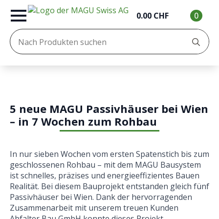
0.00
CHF
0
Se
for
5 neue MAGU Passivhäuser bei Wien
– in 7 Wochen zum Rohbau
In nur sieben Wochen vom ersten Spatenstich bis zum
geschlossenen Rohbau – mit dem MAGU Bausystem
ist schnelles, präzises und energieeffizientes Bauen
Realität. Bei diesem Bauprojekt entstanden gleich fünf
Passivhäuser bei Wien. Dank der hervorragenden
Zusammenarbeit mit unserem treuen Kunden
Abfalter Bau GmbH konnte dieses Projekt