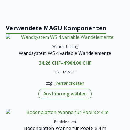
Verwendete MAGU Komponenten
Wandschalung
Wandsystem WS 4 variable Wandelemente
34.26
CHF
–
4'904.00
CHF
inkl. MWST
zzgl.
Versandkosten
Dieses
Ausführung wählen
Produkt
weist
mehrere
Varianten
Poolelement
auf.
Bodenplatten-Wanne für Pool 8 x 4 m
Die