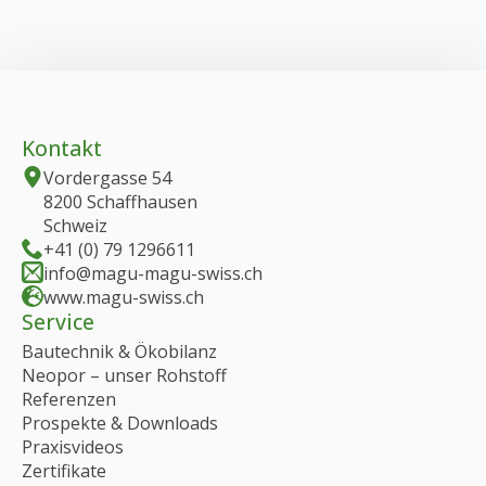
mehrere
Varianten
auf.
Die
Optionen
können
Kontakt
auf
der
Vordergasse 54
Produktseite
8200 Schaffhausen
gewählt
Schweiz
werden
+41 (0) 79 1296611
info@magu-magu-swiss.ch
www.magu-swiss.ch
Service
Bautechnik & Ökobilanz
Neopor – unser Rohstoff
Referenzen
Prospekte & Downloads
Praxisvideos
Zertifikate