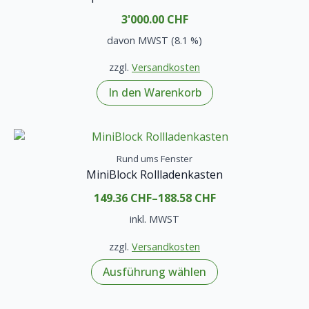
Optionen
3'000.00
CHF
können
davon MWST (8.1 %)
auf
der
zzgl.
Versandkosten
Produktseite
gewählt
In den Warenkorb
werden
Rund ums Fenster
MiniBlock Rollladenkasten
149.36
CHF
–
188.58
CHF
inkl. MWST
zzgl.
Versandkosten
Dieses
Ausführung wählen
Produkt
weist